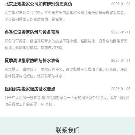
北京正规搬家公司如何辨别资质真伪
2026-01-23
北京搬家市场鱼龙混杂，不少无资质的黑搬家公司打着低价旗号坑害消费者。
学会辨别搬家公司资质真伪，是保障...
冬季低温搬家防滑与设备预热
2026-01-11
寒冬时节搬家，低温环境带来的挑战不容小觑。路面结冰、设备启动困难等问
题都会影响搬家进程。提前做好防滑...
夏季高温搬家防晒与补水准备
2026-01-11
炎炎夏日，搬家成了一项艰巨的任务。高温酷暑不仅增加了搬运的难度，还对
身体健康构成威胁。做好防晒与补水...
租约到期搬家退房验收要点
2026-01-05
对于广大租房一族来说,租约到期搬家是一个必经而又复杂的过程。其中,退房验
收是搬家工作的重要一环,直接...
联系我们