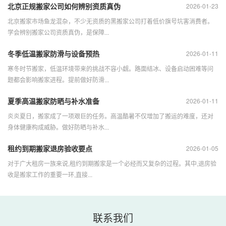
北京正规搬家公司如何辨别资质真伪
2026-01-23
北京搬家市场鱼龙混杂，不少无资质的黑搬家公司打着低价旗号坑害消费者。
学会辨别搬家公司资质真伪，是保障...
冬季低温搬家防滑与设备预热
2026-01-11
寒冬时节搬家，低温环境带来的挑战不容小觑。路面结冰、设备启动困难等问
题都会影响搬家进程。提前做好防滑...
夏季高温搬家防晒与补水准备
2026-01-11
炎炎夏日，搬家成了一项艰巨的任务。高温酷暑不仅增加了搬运的难度，还对
身体健康构成威胁。做好防晒与补水...
租约到期搬家退房验收要点
2026-01-05
对于广大租房一族来说,租约到期搬家是一个必经而又复杂的过程。其中,退房验
收是搬家工作的重要一环,直接...
联系我们