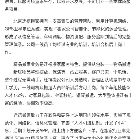
宗旨，以服务质量求生存，以效益求发展，不断创立一条龙优质服
务项目。
北京迁禧搬家拥有一支高素质的管理团队，利用计算机网络、
GPS卫星定位系统，实现了搬家公司智能化、节能化的运营管理，
形成了从信息管理、车辆调度、物资调配、服务追踪到售后的完整
管理体系。公司一线员工均经过专业的培训，培训合格后上岗工
作。
精品搬家业务是迁禧搬家服务特色，提供从包装一一物品搬运
一一新居物品整理摆放、保洁等一站式服务，客户只需一个电话，
整个过程无需动手。迁禧搬家公司人员结构，管理团队均是中专以
上学历，一线司机及搬运人员经培训后方可上岗，每个车组技能型
人才1-2名，对家具包装、空调移机、钢琴搬运、大型整体搬迁有丰
富的经验，协调效率极高。
迁禧搬家致力于在软件和硬件上达到国内领先水平，实施了规
范化、网络化、信息化管理，完善了人才引进机制。开发了小程
序，后期计划开发APP，线上线下方便客户下单。在搬家行业率先
通过ISO9001质量体系认证，建立了以客户为中心的现代企业管理