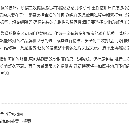
运的技巧。所谓二次搬运,就是在搬家或家具移动时,重新使用原包装,对
运的关键在于:一是要选择合适的时机,避免在家具使用过程中频繁打包,以
好标签、填充缝隙等,确保包装的完整性和稳固性;四是要选择专业的搬运工
靠谱的搬家公司,如迁禧搬家。作为一家有着多年搬家经验和优秀口碑的公
备,能够对各种品牌和型号的进口家具进行精准、安全的二次打包。我们的
洁、维修等一条龙服务,让您的爱梳整个搬家过程无忧无虑。选择迁禧搬家
和呵护的财富,原包装则是这份财富的第一道防线。保存原包装,进行二次
和价值经久不衰。而作为搬家服务的提供者,迁禧搬家将一如既往地用我们
生活!
行李打包指南
故如何处置与报案