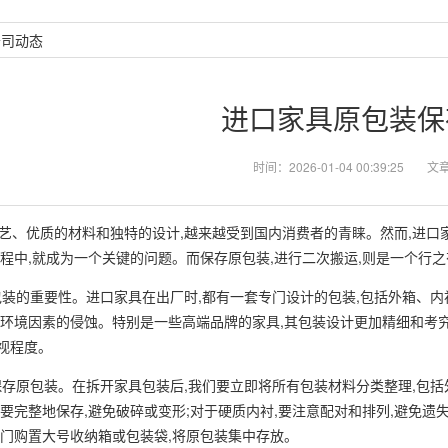
公司动态
进口家具原包装保
时间：2026-01-04 00:39:25
文
、优质的材料和独特的设计,越来越受到国内消费者的青睐。然而,进口家
过程中,就成为一个关键的问题。而保存原包装,进行二次搬运,则是一个行
装的重要性。进口家具在出厂时,都有一套专门设计的包装,包括外箱、
等环境因素的侵蚀。特别是一些高端品牌的家具,其包装设计更加精细和考究
视程度。
存原包装。在拆开家具包装后,我们要立即将所有包装材料分类整理,包括
,要完整地保存,避免破碎或变形;对于硬质内衬,要注意配对和排列,避免
专门购置大号收纳箱或包装袋,将原包装集中存放。