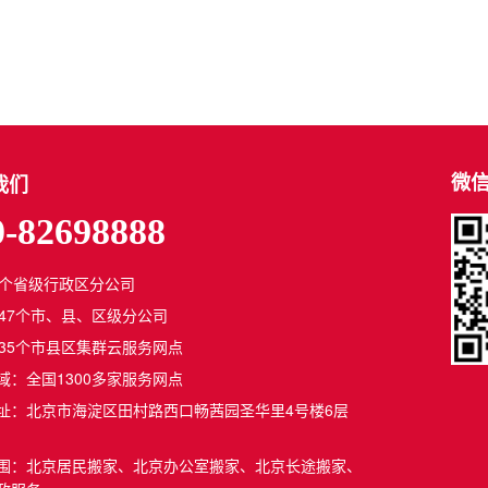
微
我们
0-82698888
1个省级行政区分公司
347个市、县、区级分公司
835个市县区集群云服务网点
域：全国1300多家服务网点
址：北京市海淀区田村路西口畅茜园圣华里4号楼6层
围：北京居民搬家、北京办公室搬家、北京长途搬家、