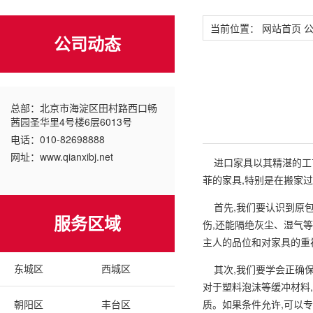
当前位置：
网站首页
公司动态
总部：北京市海淀区田村路西口畅
茜园圣华里4号楼6层6013号
电话：010-82698888
网址：www.qianxibj.net
进口家具以其精湛的工艺
菲的家具,特别是在搬家
首先,我们要认识到原包
服务区域
伤,还能隔绝灰尘、湿气
主人的品位和对家具的重
东城区
西城区
其次,我们要学会正确保
对于塑料泡沫等缓冲材料
朝阳区
丰台区
质。如果条件允许,可以