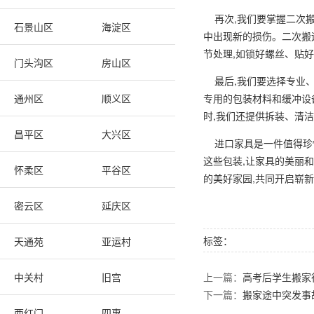
再次,我们要掌握二次搬
石景山区
海淀区
中出现新的损伤。二次搬
节处理,如锁好螺丝、贴
门头沟区
房山区
最后,我们要选择专业、
通州区
顺义区
专用的包装材料和缓冲设
时,我们还提供拆装、清
昌平区
大兴区
进口家具是一件值得珍惜
这些包装,让家具的美丽
怀柔区
平谷区
的美好家园,共同开启崭新
密云区
延庆区
标签：
天通苑
亚运村
中关村
旧宫
上一篇：
高考后学生搬家
下一篇：
搬家途中突发事
西红门
四惠