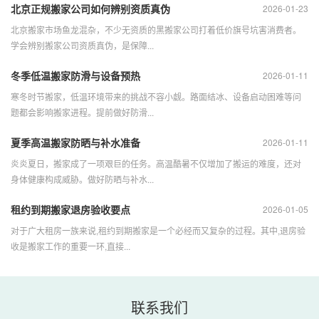
北京正规搬家公司如何辨别资质真伪
2026-01-23
北京搬家市场鱼龙混杂，不少无资质的黑搬家公司打着低价旗号坑害消费者。
学会辨别搬家公司资质真伪，是保障...
冬季低温搬家防滑与设备预热
2026-01-11
寒冬时节搬家，低温环境带来的挑战不容小觑。路面结冰、设备启动困难等问
题都会影响搬家进程。提前做好防滑...
夏季高温搬家防晒与补水准备
2026-01-11
炎炎夏日，搬家成了一项艰巨的任务。高温酷暑不仅增加了搬运的难度，还对
身体健康构成威胁。做好防晒与补水...
租约到期搬家退房验收要点
2026-01-05
对于广大租房一族来说,租约到期搬家是一个必经而又复杂的过程。其中,退房验
收是搬家工作的重要一环,直接...
联系我们